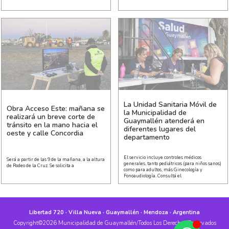
La Unidad Sanitaria Móvil de
Obra Acceso Este: mañana se
la Municipalidad de
realizará un breve corte de
Guaymallén atenderá en
tránsito en la mano hacia el
diferentes lugares del
oeste y calle Concordia
departamento
El servicio incluye controles médicos
Será a partir de las 9 de la mañana, a la altura
generales, tanto pediátricos (para niños sanos)
de Rodeo de la Cruz. Se solicita a
como para adultos, más Ginecología y
Fonoaudiología. Consultá el
Libertad 720 · Villa Nueva · Guaymallén · Mendoza · Argentina
Copyright©2026 Municipalidad de Guaymallén/Todos Los Derechos Reservados