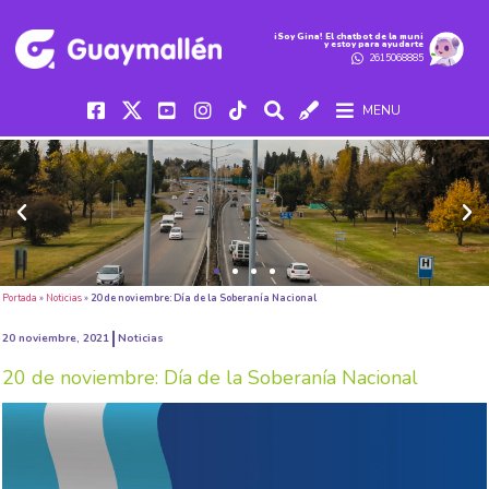
iSoy Gina! El chatbot de la muni
y estoy para ayudarte
2615068885
MENU
Portada
»
Noticias
»
20 de noviembre: Día de la Soberanía Nacional
20 noviembre, 2021
Noticias
20 de noviembre: Día de la Soberanía Nacional