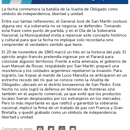
La fecha conmemora la batalla de la Vuelta de Obligado como
símbolo de independencia, libertad y unidad
Entre sus tantas reflexiones, el General José de San Martín sostuvo
alguna vez: «La soberanía no se negocia, se defiende». Tomando
esta frase como punto de partida, y en el Día de la Soberanía
Nacional, la Municipalidad invita a repensar este concepto histórico
y cultural para que la fecha no implique solo recordarla sino
comprender el verdadero sentido que tiene.
El 20 de noviembre de 1845 marcó un hito en la historia del país. El
ejército anglo-francés pretendía ingresar por el Paraná para
colonizar algunos territorios. Frente a esta amenaza, el gobierno de
Juan Manuel de Rosas, respaldado por San Martín, preparó una
resistencia y los soldados argentinos repelieron la invasión. Para
lograrlo, las tropas al mando de Lucio Mansilla se anticiparon en un
estrecho recodo del río que se conoce como la «Vuelta de
Obligado», ubicado en el distrito bonaerense de San Pedro. Este
hecho no solo logró la defensa en términos de fronteras sino
también en el aspecto comercial, ya que evitó que los productos
locales fueran desplazados por los extranjeros en los mercados.
Pero lo más importante es que ratificó y garantizó la soberanía
nacional, implicó la firma de un tratado de paz con Francia y Gran
Bretaña, y quedó grabado como un símbolo de independencia,
libertad y unidad.
Compartir en redes