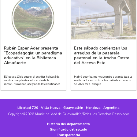
Rubén Esper Ader presenta
Este sábado comienzan los
“Ecopedagogía: un paradigma
arreglos de la pasarela
educativo” en la Biblioteca
peatonal en la trocha Oeste
Almafuerte
del Acceso Este
El jueves 13 de agosto, el escritor hablará de
Habrá desvíos, mano al centro durante toda la
su obra que plantea educar desde la
mañana. La estructura fue dañada en marzo
interculturalidad, aceptando las identidades
de 2025 por el choque
Libertad 720 · Villa Nueva · Guaymallén · Mendoza · Argentina
Copyright©2026 Municipalidad de Guaymallén/Todos Los Derechos Reservados
Historia del departamento
Significado del escudo
Transparencia