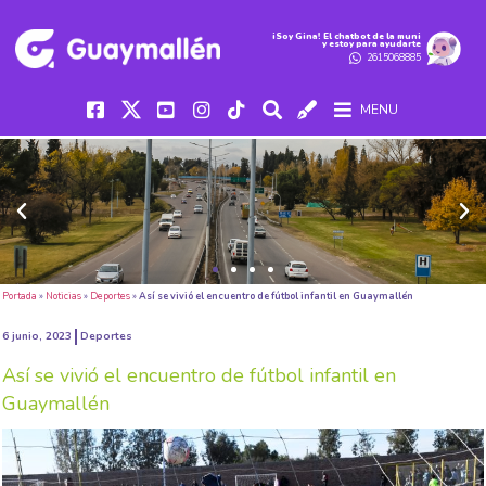
iSoy Gina! El chatbot de la muni
y estoy para ayudarte
2615068885
MENU
Portada
»
Noticias
»
Deportes
»
Así se vivió el encuentro de fútbol infantil en Guaymallén
6 junio, 2023
Deportes
Así se vivió el encuentro de fútbol infantil en
Guaymallén