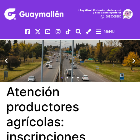
iSoy Gina! El chatbot de la muni
y estoy para ayudarte
2615068885
MENU
Atención
productores
agrícolas:
inscripciones