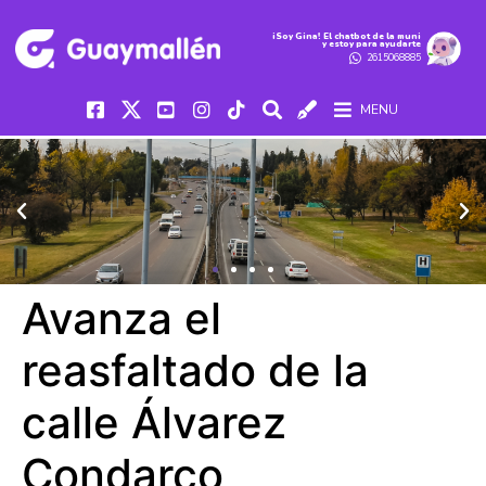
iSoy Gina! El chatbot de la muni
y estoy para ayudarte
2615068885
MENU
Avanza el
reasfaltado de la
calle Álvarez
Condarco