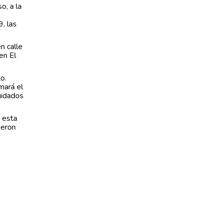
o, a la
e
, las
n calle
en El
o.
mará el
uidados
n esta
ueron