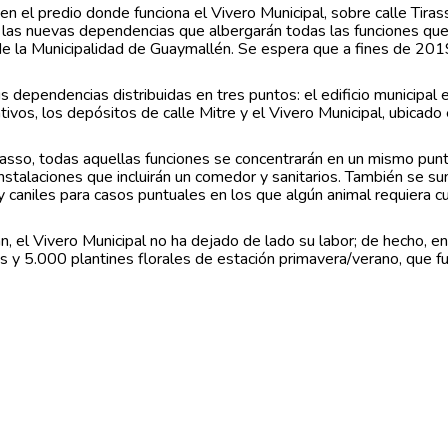
el predio donde funciona el Vivero Municipal, sobre calle Tirass
do las nuevas dependencias que albergarán todas las funciones qu
e la Municipalidad de Guaymallén. Se espera que a fines de 2019
 dependencias distribuidas en tres puntos: el edificio municipal e
ivos, los depósitos de calle Mitre y el Vivero Municipal, ubicado 
irasso, todas aquellas funciones se concentrarán en un mismo punt
stalaciones que incluirán un comedor y sanitarios. También se su
 y caniles para casos puntuales en los que algún animal requiera c
, el Vivero Municipal no ha dejado de lado su labor; de hecho, e
 y 5.000 plantines florales de estación primavera/verano, que f