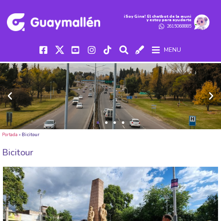
iSoy Gina! El chatbot de la muni
y estoy para ayudarte
2615068885
MENU
Portada
»
Bicitour
Bicitour