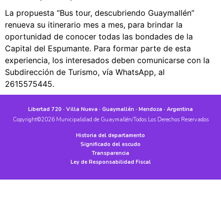
La propuesta “Bus tour, descubriendo Guaymallén”
renueva su itinerario mes a mes, para brindar la
oportunidad de conocer todas las bondades de la
Capital del Espumante. Para formar parte de esta
experiencia, los interesados deben comunicarse con la
Subdirección de Turismo, vía WhatsApp, al
2615575445.
Libertad 720 · Villa Nueva · Guaymallén · Mendoza · Argentina
Copyright©2026 Municipalidad de Guaymallén/Todos Los Derechos Reservados
Historia del departamento
Significado del escudo
Transparencia
Ley de Responsabilidad Fiscal