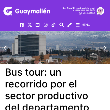
iSoy Gina! El chatbot de la muni
y estoy para ayudarte
2615068885
MENU
Bus tour: un
recorrido por el
sector productivo
del departamento