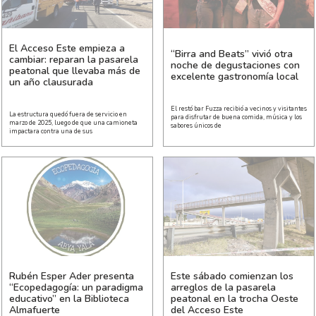
El Acceso Este empieza a
“Birra and Beats” vivió otra
cambiar: reparan la pasarela
noche de degustaciones con
peatonal que llevaba más de
excelente gastronomía local
un año clausurada
El restó bar Fuzza recibió a vecinos y visitantes
La estructura quedó fuera de servicio en
para disfrutar de buena comida, música y los
marzo de 2025, luego de que una camioneta
sabores únicos de
impactara contra una de sus
Rubén Esper Ader presenta
Este sábado comienzan los
“Ecopedagogía: un paradigma
arreglos de la pasarela
educativo” en la Biblioteca
peatonal en la trocha Oeste
Almafuerte
del Acceso Este