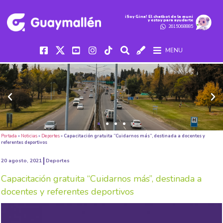
iSoy Gina! El chatbot de la muni
y estoy para ayudarte
2615068885
MENU
Portada
»
Noticias
»
Deportes
»
Capacitación gratuita “Cuidarnos más”, destinada a docentes y
referentes deportivos
20 agosto, 2021
Deportes
Capacitación gratuita “Cuidarnos más”, destinada a
docentes y referentes deportivos