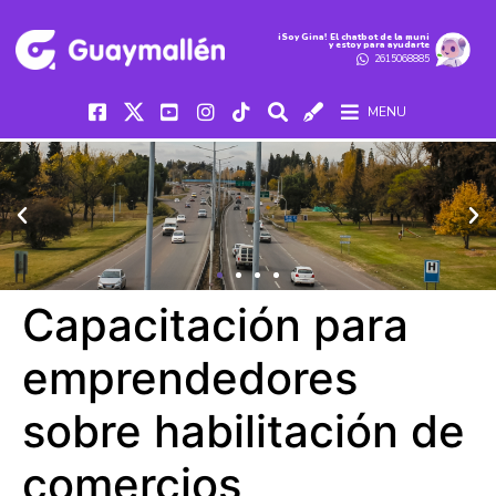
iSoy Gina! El chatbot de la muni
y estoy para ayudarte
2615068885
MENU
Capacitación para
emprendedores
sobre habilitación de
comercios