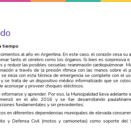
ido
a tiempo
imientos al año en Argentina. En este caso, el corazón cesa su a
nar tanto el cerebro como los órganos. Si bien es sorpresiva e 
s y reducir las posibles secuelas: reanimación cardiopulmonar. M
ación a través de la presión rítmica con las manos sobre el 
e se inicia con esta técnica de emergencia se complete con el u
o y se trata de un dispositivo médico informatizado que se colo
ede aconsejar y proveer choques eléctricos.
e informarse y aprender. Por eso, la Municipalidad lleva adelante
comenzó en el año 2016 y se fue desarrollando paulatinam
 acciones fundamentales y sin precedentes:
cos en diferentes dependencias municipales de elevada concurren
to y Defensa Civil (motos y camionetas) como soporte del S