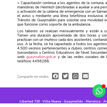
> Capacitación continua a los agentes de la comuna, a
maniobras de Heimlich (destinadas a auxiliar a una pe
y activación de la cadena de emergencia con un llama
el aviso y mediante una línea telefónica exclusiva
Tránsito de Guaymallén para solicitar una movilidad e
que funcione como soporte de la ambulancia.
Los talleres se realizan mensualmente y están a ca
Tienen una duración aproximada de dos horas y comp
practican con un muñeco cada dos asistentes, contando
uso. A la fecha, se ha capacitado a todos los agent
4.500 vecinos pertenecientes a clubes, centros comerc
(secundarios y Centros Educativos de Nivel Secundario
web
guaymallen.gob.ar
y de las redes sociales de l
teléfono 4498288.
Compartir en redes
Libertad 720 · Villa Nueva · Guaymallén · Mendoza · A