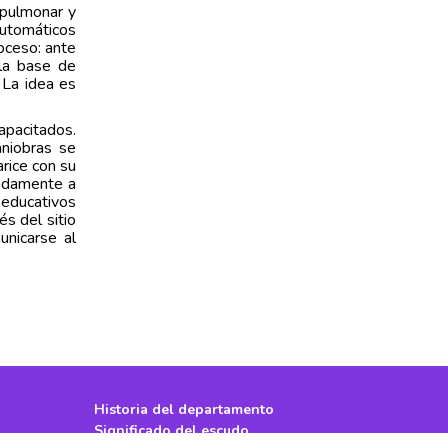
opulmonar y
automáticos
oceso: ante
 la base de
 La idea es
apacitados.
aniobras se
rice con su
madamente a
 educativos
s del sitio
unicarse al
Historia del departamento
Significado del escudo