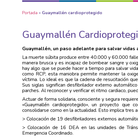
Portada
»
Guaymallén cardioprotegido
Guaymallén Cardioproteg
Guaymallén, un paso adelante para salvar vidas 
La muerte súbita produce entre 40.000 y 60.000 fallec
manera brusca y es incapaz de bombear sangre y oxige
hay algo que se puede hacer a tiempo para salvar vida
como RCP, esta maniobra permite mantener la oxigen
víctima. Lo ideal es que la cadena de resucitación qu
Sus siglas significan desfibrilador externo automátic
parches. Al reconocer y verificar el ritmo cardiaco, pu
Actuar de forma solidaria, consciente y segura requier
«Guaymallén cardioprotegido», un proyecto que 
consolidarse como en la actualidad. Esto implica tres
> Colocación de 19 desfibriladores externos automáti
> Colocación de 16 DEA en las unidades de Tránsi
Emergencia Coordinado.