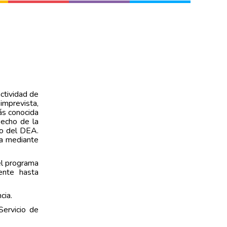
ctividad de
imprevista,
ás conocida
pecho de la
so del DEA.
ca mediante
 el programa
ente hasta
cia.
ervicio de