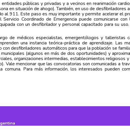
 entidades públicas y privadas y a vecinos en reanimación cardi
rsona en situación de ahogo). También, en uso de desfibriladores 
do al 911. Este paso es muy importante y permite acelerar el pr
, el Servicio Coordinado de Emergencia puede comunicarse con
quipada con un desfibrilador y personal capacitado para su uso.
rgo de médicos especialistas, emergentólogos y talleristas c
renden una instancia teórica-práctica de aprendizaje. Las m
 con desfibriladores automáticos para que la población se familia
es municipales (algunos en más de dos oportunidades) y aproxi
iales, organizaciones intermedias, establecimientos religiosos y
). Vale mencionar que las convocatorias son comunicadas a travé
a comuna. Para más información, los interesados pueden com
rgentina