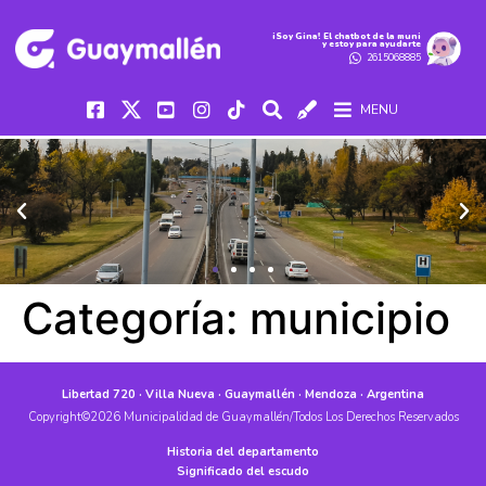
iSoy Gina! El chatbot de la muni
y estoy para ayudarte
2615068885
MENU
Categoría:
municipio
Libertad 720 · Villa Nueva · Guaymallén · Mendoza · Argentina
Copyright©2026 Municipalidad de Guaymallén/Todos Los Derechos Reservados
Historia del departamento
Significado del escudo