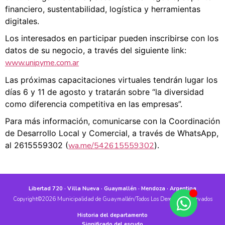
financiero, sustentabilidad, logística y herramientas
digitales.
Los interesados en participar pueden inscribirse con los
datos de su negocio, a través del siguiente link:
www.unipyme.com.ar
Las próximas capacitaciones virtuales tendrán lugar los
días 6 y 11 de agosto y tratarán sobre “la diversidad
como diferencia competitiva en las empresas”.
Para más información, comunicarse con la Coordinación
de Desarrollo Local y Comercial, a través de WhatsApp,
al 2615559302 (
wa.me/542615559302
).
Libertad 720 · Villa Nueva · Guaymallén · Mendoza · Argentina
Copyright©2026 Municipalidad de Guaymallén/Todos Los Derechos Reservados
Historia del departamento
Significado del escudo