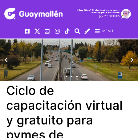
iSoy Gina! El chatbot de la muni
y estoy para ayudarte
2615068885
MENU
Ciclo de
capacitación virtual
y gratuito para
pymes de