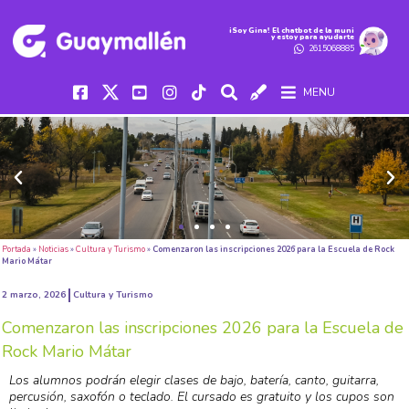
iSoy Gina! El chatbot de la muni
y estoy para ayudarte
2615068885
MENU
Portada
»
Noticias
»
Cultura y Turismo
»
Comenzaron las inscripciones 2026 para la Escuela de Rock
Mario Mátar
2 marzo, 2026
Cultura y Turismo
Comenzaron las inscripciones 2026 para la Escuela de
Rock Mario Mátar
Los alumnos podrán elegir clases de bajo, batería, canto, guitarra,
percusión, saxofón o teclado. El cursado es gratuito y los cupos son