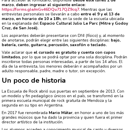
Para acceder al formulario, disponible
desde este lunes 2 de
marzo
,
deben ingresar al siguiente enlace:
https://forms.gle/mGv46DQu717QZ9cq7
. Mientras que las
entrevistas personales se llevarán a cabo
entre el 9 y el 13 de
marzo, en horario de 10 a 18h
, en la sede de la escuela ubicada
en la explanada del
Espacio Cultural Julio Le Parc (Mitre y Godoy
Cruz, de San José).
Los aspirantes deberán presentarse con DNI (físico) y, al momento
de anotarse, podrán elegir entre las siguientes disciplinas:
bajo,
batería, canto, guitarra, percusión, saxofón o teclado.
Vale aclarar que
el cursado es gratuito y cuenta con cupos
limitados
, por lo que se podrá optar por una sola disciplina. Podrán
inscribirse todas personas interesadas, a partir de los 14 años. El
día de la entrevista, los menores deberán ir acompañados por un
adulto responsable, padre, madre o tutor, sin excepción.
Un poco de historia
La Escuela de Rock abrió sus puertas en septiembre de 2013. Con
un modelo y fin pedagógico únicos en el país, se transformó en la
primera escuela municipal de rock gratuita de Mendoza y la
segunda en su tipo en Argentina.
En 2017 fue renombrada
Mario Mátar
, en honor a uno de los más
grandes músicos que ha dado la provincia y quien fuera el primer
director artístico de la institución.
Los alumnos acceden a conocimiento musical de canto y diversos