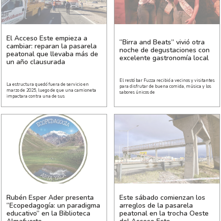
El Acceso Este empieza a
“Birra and Beats” vivió otra
cambiar: reparan la pasarela
noche de degustaciones con
peatonal que llevaba más de
excelente gastronomía local
un año clausurada
El restó bar Fuzza recibió a vecinos y visitantes
La estructura quedó fuera de servicio en
para disfrutar de buena comida, música y los
marzo de 2025, luego de que una camioneta
sabores únicos de
impactara contra una de sus
Rubén Esper Ader presenta
Este sábado comienzan los
“Ecopedagogía: un paradigma
arreglos de la pasarela
educativo” en la Biblioteca
peatonal en la trocha Oeste