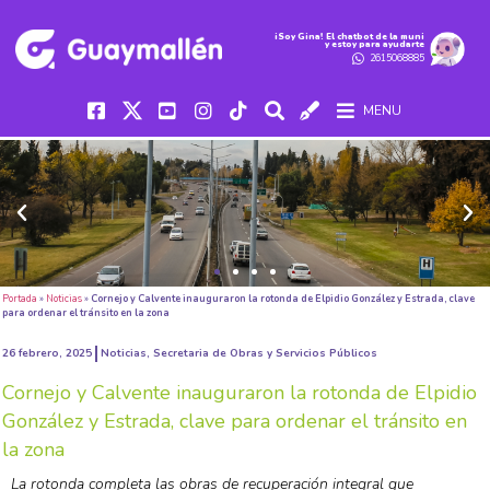
iSoy Gina! El chatbot de la muni
y estoy para ayudarte
2615068885
MENU
Portada
»
Noticias
»
Cornejo y Calvente inauguraron la rotonda de Elpidio González y Estrada, clave
para ordenar el tránsito en la zona
26 febrero, 2025
Noticias
,
Secretaria de Obras y Servicios Públicos
Cornejo y Calvente inauguraron la rotonda de Elpidio
González y Estrada, clave para ordenar el tránsito en
la zona
La rotonda completa las obras de recuperación integral que