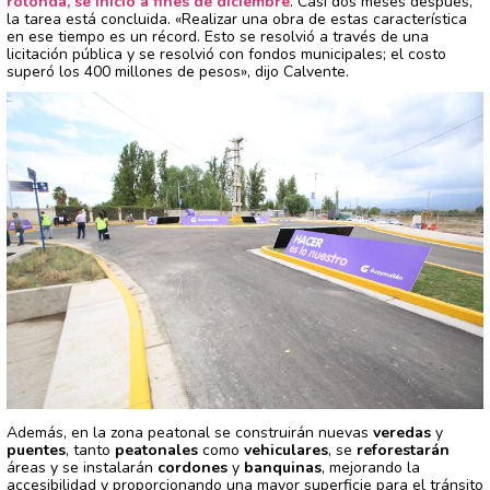
rotonda, se inició a fines de diciembre
. Casi dos meses después,
la tarea está concluida. «Realizar una obra de estas característica
en ese tiempo es un récord. Esto se resolvió a través de una
licitación pública y se resolvió con fondos municipales; el costo
superó los 400 millones de pesos», dijo Calvente.
Además, en la zona peatonal se construirán nuevas
veredas
y
puentes
, tanto
peatonales
como
vehiculares
, se
reforestarán
áreas y se instalarán
cordones
y
banquinas
, mejorando la
accesibilidad y proporcionando una mayor superficie para el tránsito