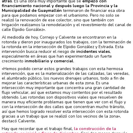
atrás
. Es una obra muy importante que se
empezó con
financiamiento nacional y después luego la Provincia y la
Municipalidad de Guaymallén
terminaron de financiar esa obra
para que podamos empezar con el urbanismo. Pero no solo se
realizó la renovación de ese colector, sino que también con
Irrigación realizamos la remodelación y el revestimiento del canal de
calle Elpidio González».
Al mediodía de hoy, Cornejo y Calvente se encontraron en la
rotonda y dieron por inaugurados los trabajos, con la terminación de
la rotonda en la intersección de Elpidio González y Estrada. Esta
intervención busca reducir el riesgo de
incidentes viales
,
especialmente en áreas que han experimentado un fuerte
crecimiento
inmobiliario y comercial
.
«Hemos podido cerrar estos grandes trabajos con esta hermosa
intervención, que es la materialización de las calzadas, las veredas,
el alumbrado público, los nuevos drenajes urbanos, todo a fin de
mejorar las características urbanas de esta zona. Es una
intersección muy importante que concentra una gran cantidad de
flujo vehicular, así que estamos muy contentos por el resultado
obtenido. Las rotondas son dispositivos viales que resuelven de
manera muy eficiente problemas que tienen que ver con el flujo y
con la intersección de dos calles que concentran mucho tránsito,
así que hemos logrado resolver esta intersección con esta rotonda
gracias a un trabajo que se realizó con los vecinos de la zona»,
destacó Calvente.
Hay que recordar que el trabajo final,
la construcción de la