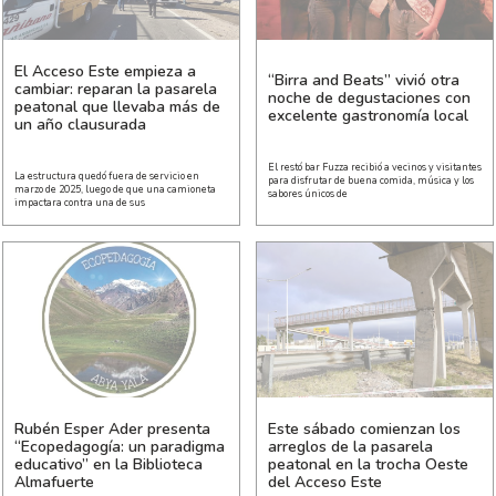
El Acceso Este empieza a
“Birra and Beats” vivió otra
cambiar: reparan la pasarela
noche de degustaciones con
peatonal que llevaba más de
excelente gastronomía local
un año clausurada
El restó bar Fuzza recibió a vecinos y visitantes
La estructura quedó fuera de servicio en
para disfrutar de buena comida, música y los
marzo de 2025, luego de que una camioneta
sabores únicos de
impactara contra una de sus
Rubén Esper Ader presenta
Este sábado comienzan los
“Ecopedagogía: un paradigma
arreglos de la pasarela
educativo” en la Biblioteca
peatonal en la trocha Oeste
Almafuerte
del Acceso Este