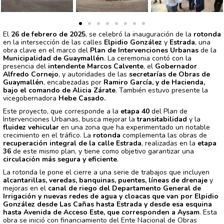
El
26 de febrero de 2025
, se celebró la inauguración de la
rotonda
en la intersección de las calles
Elpidio González
y
Estrada
, una
obra clave en el marco del
Plan de Intervenciones Urbanas
de la
Municipalidad de Guaymallén
. La ceremonia contó con la
presencia del
intendente
Marcos Calvente
, el
Gobernador
Alfredo Cornejo
, y autoridades de las
secretarías de Obras de
Guaymallén
, encabezadas por
Ramiro García, y de Hacienda,
bajo el comando de Alicia Zárate
. También estuvo presente la
vicegobernadora
Hebe Casado.
Este proyecto, que corresponde a la
etapa 40
del Plan de
Intervenciones Urbanas, busca mejorar la
transitabilidad
y la
fluidez vehicular
en una zona que ha experimentado un notable
crecimiento en el tráfico. La
rotonda
complementa las obras de
recuperación integral de la calle Estrada
, realizadas en la
etapa
36
de este mismo plan, y tiene como objetivo garantizar una
circulación más segura y eficiente
.
La rotonda le pone el cierre a una serie de trabajos que incluyen
alcantarillas, veredas, banquinas, puentes, líneas de drenaje
y
mejoras en el
canal de riego del Departamento General de
Irrigación y nuevas redes de agua y cloacas que van por Elpidio
González desde Las Cañas hasta Estrada y desde esa esquina
hasta Avenida de Acceso Este, que corresponden a Aysam
. Esta
obra se inició con financiamiento del Ente Nacional de Obras