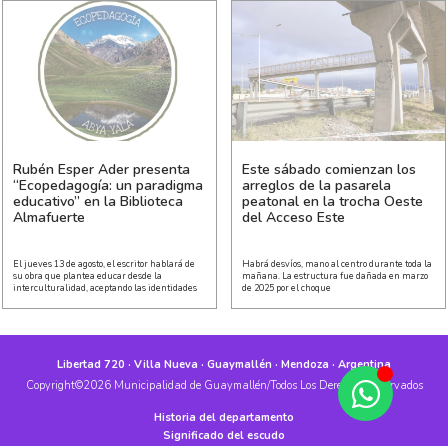
Rubén Esper Ader presenta
Este sábado comienzan los
“Ecopedagogía: un paradigma
arreglos de la pasarela
educativo” en la Biblioteca
peatonal en la trocha Oeste
Almafuerte
del Acceso Este
El jueves 13 de agosto, el escritor hablará de
Habrá desvíos, mano al centro durante toda la
su obra que plantea educar desde la
mañana. La estructura fue dañada en marzo
interculturalidad, aceptando las identidades
de 2025 por el choque
Libertad 720 · Villa Nueva · Guaymallén · Mendoza · Argentina
Copyright©2026 Municipalidad de Guaymallén/Todos Los Derechos Reservados
Historia del departamento
Significado del escudo