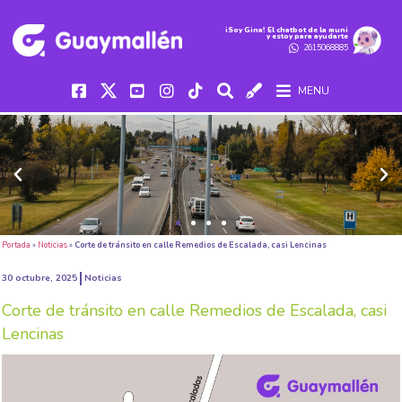
iSoy Gina! El chatbot de la muni
y estoy para ayudarte
2615068885
MENU
Portada
»
Noticias
»
Corte de tránsito en calle Remedios de Escalada, casi Lencinas
30 octubre, 2025
Noticias
Corte de tránsito en calle Remedios de Escalada, casi
Lencinas