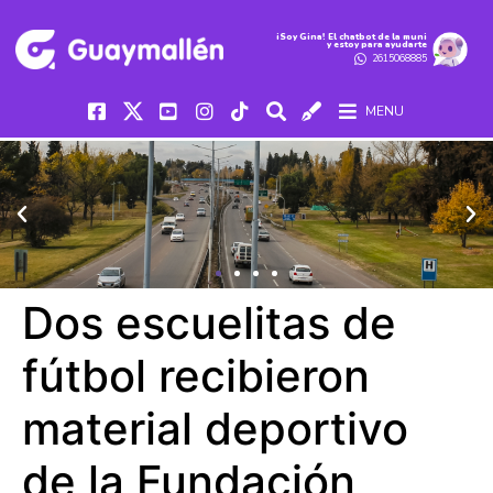
iSoy Gina! El chatbot de la muni
y estoy para ayudarte
2615068885
MENU
Dos escuelitas de
fútbol recibieron
material deportivo
de la Fundación