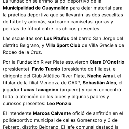
La fundación se arrimó al polideportivo de la
Municipalidad de Guaymallén
para dejar material para
la práctica deportiva que se llevarán las dos escuelitas
de fútbol y además, sortearon camisetas, gorras y
pelotas de fútbol entre los chicos presentes.
Las escuelitas son
Los Pitufos
del barrio San Jorge del
distrito Belgrano, y
Villa Sport Club
de Villa Graciela de
Rodeo de la Cruz.
Por la Fundación River Plate estuvieron
Clara D’Onofrio
(presidente),
Favio Tucnio
(presidente de filiales), el
dirigente del Club Atlético River Plate,
Nacho Amui
, el
titular de la filial Mendoza de CARP,
Sebastián Ales
, el
jugador
Lucas Lavagnino
(arquero) y quien concentró
toda la atención de los pibes y algunos padres y
curiosos presentes:
Leo Ponzio
.
El intendente
Marcos Calvent
e ofició de anfitrión en el
polideportivo municipal de calles Gomensoro y 3 de
Febrero, distrito Belgrano. El jefe comunal destacó la