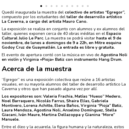
Quedó inaugurada la muestra del
colectivo de artistas “Egregor”,
compuesto por los estudiantes del
taller de desarrollo artístico
La Caverna, a cargo del artista Mauro Cano.
La exposición se realiza en conjunto con alumnos y ex alumnos del
taller, quienes exponen cerca de 40 obras inéditas en el
Espacio
Cultural Julio Le Parc
. La muestra se podrá visitar
hasta el 9 de
noviembre, de lunes a domingos de 9 a 22h, en Mitre esquina
Godoy Cruz de Guaymallén. La entrada es libre y gratuita.
El evento de apertura contó con la música en vivo de
Agostina Noli
en violín y Virginia «Pioja» Batiz con instrumento Hang Drum.
Acerca de la muestra
“Egregor” es una exposición colectiva que reúne a 16 artistas
visuales, en su mayoría alumnos del taller de desarrollo artístico La
Caverna y otros que han pasado alguna vez por allí.
Los expositores son: Valeria Frachia, Matías “Hueso” Medero,
Noel Barraquero, Nicolás Farrus, Shaira Elías, Gabriela
Montivero, Lorena Achitte, Elena Baños, Virginia “Pioja” Batiz,
Laura Mendoza, Agostina Noli, Anselmo Domínguez, Stella
Giacani, Iván Maure, Martina Dellazoppa y Gianina “More”
Manuele.
Entre el óleo y la acuarela, la figura humana y la naturaleza, estos