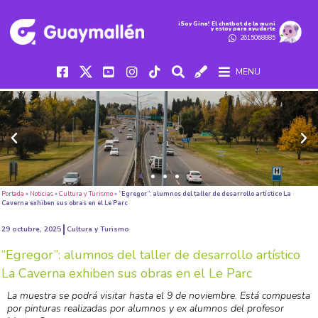
iSoy Gina! El chatbot de la muni
y estoy para ayudarte
2615068885
MENU
Portada
»
Noticias
»
Cultura y Turismo
»
“Egregor”: alumnos del taller de desarrollo artístico La
Caverna exhiben sus obras en el Le Parc
29 octubre, 2025
Cultura y Turismo
“Egregor”: alumnos del taller de desarrollo artístico
La Caverna exhiben sus obras en el Le Parc
La muestra se podrá visitar hasta el 9 de noviembre. Está compuesta
por pinturas realizadas por alumnos y ex alumnos del profesor