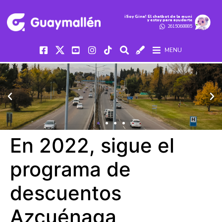
iSoy Gina! El chatbot de la muni
y estoy para ayudarte
2615068885
MENU
En 2022, sigue el
programa de
descuentos
Azcuénaga