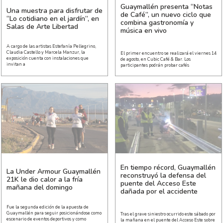
Guaymallén presenta “Notas
Una muestra para disfrutar de
de Café”, un nuevo ciclo que
“Lo cotidiano en el jardín”, en
combina gastronomía y
Salas de Arte Libertad
música en vivo
A cargo de las artistas Estefanía Pellegrino,
Claudia Castello y Marcela Manzur, la
El primer encuentro se realizará el viernes 14
exposición cuenta con instalaciones que
de agosto, en Cubic Café & Bar. Los
invitan a
participantes podrán probar cafés
En tiempo récord, Guaymallén
La Under Armour Guaymallén
reconstruyó la defensa del
21K le dio calor a la fría
puente del Acceso Este
mañana del domingo
dañada por el accidente
Fue la segunda edición de la apuesta de
Guaymallén para seguir posicionándose como
Tras el grave siniestro ocurrido este sábado por
escenario de eventos deportivos y como
la mañana en el puente del Acceso Este sobre