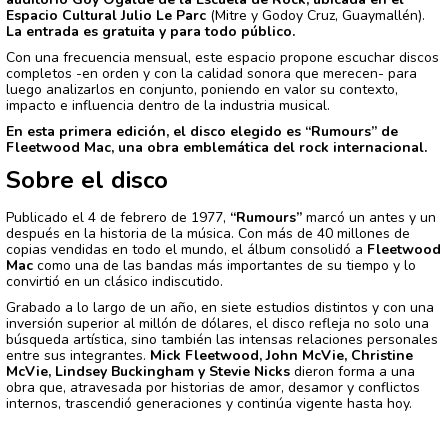
Espacio Cultural Julio Le Parc
(Mitre y Godoy Cruz, Guaymallén).
La entrada es gratuita y para todo público.
Con una frecuencia mensual, este espacio propone escuchar discos
completos -en orden y con la calidad sonora que merecen- para
luego analizarlos en conjunto, poniendo en valor su contexto,
impacto e influencia dentro de la industria musical.
En esta primera edición, el disco elegido es “Rumours” de
Fleetwood Mac, una obra emblemática del rock internacional.
Sobre el disco
Publicado el 4 de febrero de 1977,
“Rumours”
marcó un antes y un
después en la historia de la música. Con más de 40 millones de
copias vendidas en todo el mundo, el álbum consolidó a
Fleetwood
Mac
como una de las bandas más importantes de su tiempo y lo
convirtió en un clásico indiscutido.
Grabado a lo largo de un año, en siete estudios distintos y con una
inversión superior al millón de dólares, el disco refleja no solo una
búsqueda artística, sino también las intensas relaciones personales
entre sus integrantes.
Mick Fleetwood, John McVie, Christine
McVie, Lindsey Buckingham y Stevie Nicks
dieron forma a una
obra que, atravesada por historias de amor, desamor y conflictos
internos, trascendió generaciones y continúa vigente hasta hoy.