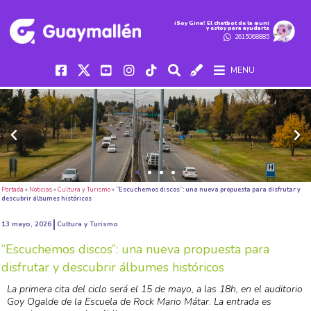
iSoy Gina! El chatbot de la muni
y estoy para ayudarte
2615068885
MENU
Portada
»
Noticias
»
Cultura y Turismo
»
“Escuchemos discos”: una nueva propuesta para disfrutar y
descubrir álbumes históricos
13 mayo, 2026
Cultura y Turismo
“Escuchemos discos”: una nueva propuesta para
disfrutar y descubrir álbumes históricos
La primera cita del ciclo será el 15 de mayo, a las 18h, en el auditorio
Goy Ogalde de la Escuela de Rock Mario Mátar. La entrada es