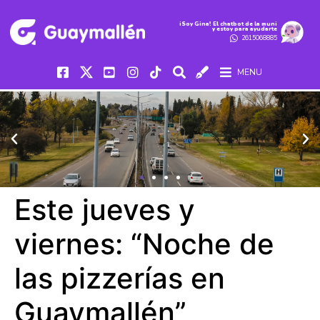
iSoy Gina! El chatbot de la muni
y estoy para ayudarte
2615068885
MENU
Este jueves y
viernes: “Noche de
las pizzerías en
Guaymallén”