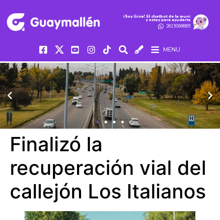
iSoy Gina! El chatbot de la muni
y estoy para ayudarte
2615068885
MENU
Finalizó la
recuperación vial del
callejón Los Italianos