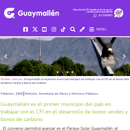
iSoy Gina! El chatbot de la muni
y estoy para ayudarte
2615068885
MENU
Portada
»
Noticias
»
Guaymallén es el primer municipio del país en trabajar con el CFI en el desarrollo
de bonos verdes y bonos de carbono
5 febrero, 2026
Noticias
,
Secretaria de Obras y Servicios Públicos
Guaymallén es el primer municipio del país en
trabajar con el CFI en el desarrollo de bonos verdes y
bonos de carbono
El convenio permitirá avanzar en el Parque Solar Guaymallén, el