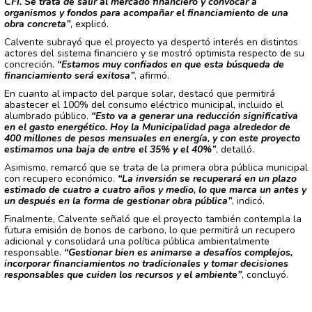
CFI. Se trata de salir al mercado financiero y convocar a
organismos y fondos para acompañar el financiamiento de una
obra concreta”
, explicó.
Calvente subrayó que el proyecto ya despertó interés en distintos
actores del sistema financiero y se mostró optimista respecto de su
concreción.
“Estamos muy confiados en que esta búsqueda de
financiamiento será exitosa”
, afirmó.
En cuanto al impacto del parque solar, destacó que permitirá
abastecer el 100% del consumo eléctrico municipal, incluido el
alumbrado público.
“Esto va a generar una reducción significativa
en el gasto energético. Hoy la Municipalidad paga alrededor de
400 millones de pesos mensuales en energía, y con este proyecto
estimamos una baja de entre el 35% y el 40%”
, detalló.
Asimismo, remarcó que se trata de la primera obra pública municipal
con recupero económico.
“La inversión se recuperará en un plazo
estimado de cuatro a cuatro años y medio, lo que marca un antes y
un después en la forma de gestionar obra pública”
, indicó.
Finalmente, Calvente señaló que el proyecto también contempla la
futura emisión de bonos de carbono, lo que permitirá un recupero
adicional y consolidará una política pública ambientalmente
responsable.
“Gestionar bien es animarse a desafíos complejos,
incorporar financiamientos no tradicionales y tomar decisiones
responsables que cuiden los recursos y el ambiente”
, concluyó.