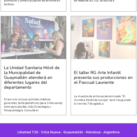
promoción y comercialización de terrenos en
de Rodeo de la Cruz. Se solicita a
sectores
La Unidad Sanitaria Móvil de
la Muncipalidad de
El taller RG Arte Infantil
Guaymallén atenderá en
presenta sus producciones en
diferentes lugares del
el Pascual Lauriente
departamento
La muestra de pinturas denominada “El
El servicio incluye controles médicos
mundo a través de sus ojos” será inaugurada
generales, tanto pediátricos (para niños sanos)
el viernes 7 de agosto, a
como para adultos, más Ginecología y
Fonoaudiología. Consultá el
Libertad 720 · Villa Nueva · Guaymallén · Mendoza · Argentina