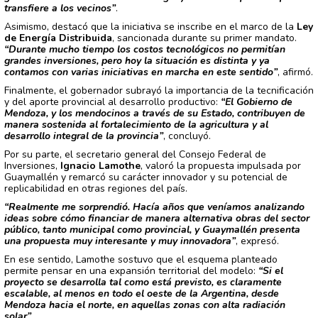
transfiere a los vecinos”
.
Asimismo, destacó que la iniciativa se inscribe en el marco de la
Ley
de Energía Distribuida
, sancionada durante su primer mandato.
“Durante mucho tiempo los costos tecnológicos no permitían
grandes inversiones, pero hoy la situación es distinta y ya
contamos con varias iniciativas en marcha en este sentido”
, afirmó.
Finalmente, el gobernador subrayó la importancia de la tecnificación
y del aporte provincial al desarrollo productivo:
“El Gobierno de
Mendoza, y los mendocinos a través de su Estado, contribuyen de
manera sostenida al fortalecimiento de la agricultura y al
desarrollo integral de la provincia”
, concluyó.
Por su parte, el secretario general del Consejo Federal de
Inversiones,
Ignacio Lamothe
, valoró la propuesta impulsada por
Guaymallén y remarcó su carácter innovador y su potencial de
replicabilidad en otras regiones del país.
“Realmente me sorprendió. Hacía años que veníamos analizando
ideas sobre cómo financiar de manera alternativa obras del sector
público, tanto municipal como provincial, y Guaymallén presenta
una propuesta muy interesante y muy innovadora”
, expresó.
En ese sentido, Lamothe sostuvo que el esquema planteado
permite pensar en una expansión territorial del modelo:
“Si el
proyecto se desarrolla tal como está previsto, es claramente
escalable, al menos en todo el oeste de la Argentina, desde
Mendoza hacia el norte, en aquellas zonas con alta radiación
solar”
.