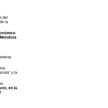
l del
de la
conómico
oMendoza
rimeras
omo
ícola” y la
io
rzo, en la
d