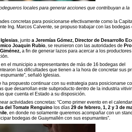
odegueros locales para generar acciones que contribuyan a la
ades concretas para posicionarse efectivamente como la Capita
ente Ing. Marcos Calvente, se propuso trabajar con las bodegas 
Iglesias
, junto
a Jeremías Gómez, Director de Desarrollo E
nómico Joaquin Rubio
, se reunieron con las autoridades de
Pr
a Giménez,
a fin de generar lazos para acercar a los productores
ción.
á en el municipio a representantes de más de 16 bodegas del
earon las dificultades que tienen a la hora de concretar sus p
l espumante”, señaló Iglesias.
 ha propuesto continuar con su estrategia para posicionarse c
que desarrollan este subproducto dentro de la industria vitivin
as que cuenta el Estado a su disposición.
ear actividades concretas: “Como primer evento en el calendar
esta del Tomate Renguino
los días
29 de febrero, 1, 2 y 3 de ma
ile
, en donde no solamente queremos acompañar con un stan
articipar bodegas de Guaymallén con sus espumantes”.