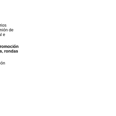
rios
unión de
l e
promoción
es, rondas
ión