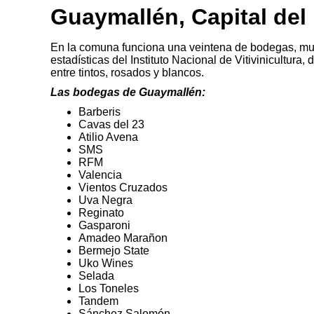
Guaymallén, Capital de
En la comuna funciona una veintena de bodegas, mu
estadísticas del Instituto Nacional de Vitivinicultur
entre tintos, rosados y blancos.
Las bodegas de Guaymallén:
Barberis
Cavas del 23
Atilio Avena
SMS
RFM
Valencia
Vientos Cruzados
Uva Negra
Reginato
Gasparoni
Amadeo Marañon
Bermejo State
Uko Wines
Selada
Los Toneles
Tandem
Sánchez Salomón