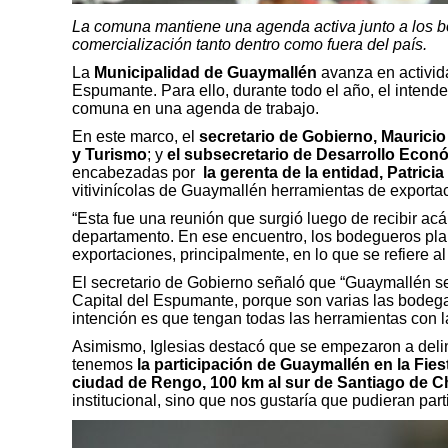
La comuna mantiene una agenda activa junto a los b
comercialización tanto dentro como fuera del país.
La
Municipalidad de Guaymallén
avanza en activid
Espumante. Para ello, durante todo el año, el intend
comuna en una agenda de trabajo.
En este marco, el
secretario de Gobierno, Mauricio 
y Turismo
; y
el subsecretario de Desarrollo Eco
encabezadas por
la gerenta de la entidad, Patrici
vitivinícolas de Guaymallén herramientas de exporta
“Esta fue una reunión que surgió luego de recibir ac
departamento. En ese encuentro, los bodegueros plant
exportaciones, principalmente, en lo que se refiere a
El secretario de Gobierno señaló que “Guaymallén se
Capital del Espumante, porque son varias las bodegas 
intención es que tengan todas las herramientas con l
Asimismo, Iglesias destacó que se empezaron a delin
tenemos
la participación de Guaymallén en la Fi
ciudad de Rengo, 100 km al sur de Santiago de Ch
institucional, sino que nos gustaría que pudieran p