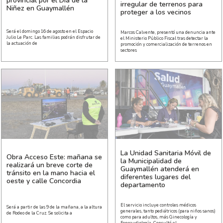
provincial por el Día de la
irregular de terrenos para
Niñez en Guaymallén
proteger a los vecinos
Será el domingo 16 de agosto en el Espacio
Marcos Calvente, presentó una denuncia ante
Julio Le Parc. Las familias podrán disfrutar de
el Ministerio Público Fiscal tras detectar la
la actuación de
promoción y comercialización de terrenos en
sectores
La Unidad Sanitaria Móvil de
Obra Acceso Este: mañana se
la Municipalidad de
realizará un breve corte de
Guaymallén atenderá en
tránsito en la mano hacia el
diferentes lugares del
oeste y calle Concordia
departamento
El servicio incluye controles médicos
Será a partir de las 9 de la mañana, a la altura
generales, tanto pediátricos (para niños sanos)
de Rodeo de la Cruz. Se solicita a
como para adultos, más Ginecología y
Fonoaudiología. Consultá el