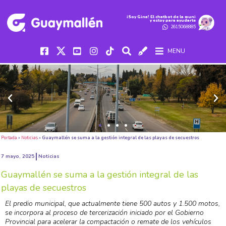
iSoy Gina! El chatbot de la muni
y estoy para ayudarte
2615068885
MENU
Portada
»
Noticias
»
Guaymallén se suma a la gestión integral de las playas de secuestros
7 mayo, 2025
Noticias
Guaymallén se suma a la gestión integral de las
playas de secuestros
El predio municipal, que actualmente tiene 500 autos y 1.500 motos,
se incorpora al proceso de tercerización iniciado por el Gobierno
Provincial para acelerar la compactación o remate de los vehículos