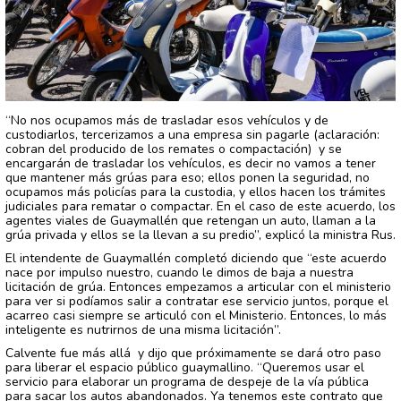
“No nos ocupamos más de trasladar esos vehículos y de
custodiarlos, tercerizamos a una empresa sin pagarle (aclaración:
cobran del producido de los remates o compactación) y se
encargarán de trasladar los vehículos, es decir no vamos a tener
que mantener más grúas para eso; ellos ponen la seguridad, no
ocupamos más policías para la custodia, y ellos hacen los trámites
judiciales para rematar o compactar. En el caso de este acuerdo, los
agentes viales de Guaymallén que retengan un auto, llaman a la
grúa privada y ellos se la llevan a su predio”, explicó la ministra Rus.
El intendente de Guaymallén completó diciendo que “este acuerdo
nace por impulso nuestro, cuando le dimos de baja a nuestra
licitación de grúa. Entonces empezamos a articular con el ministerio
para ver si podíamos salir a contratar ese servicio juntos, porque el
acarreo casi siempre se articuló con el Ministerio. Entonces, lo más
inteligente es nutrirnos de una misma licitación”.
Calvente fue más allá y dijo que próximamente se dará otro paso
para liberar el espacio público guaymallino. “Queremos usar el
servicio para elaborar un programa de despeje de la vía pública
para sacar los autos abandonados. Ya tenemos este contrato que