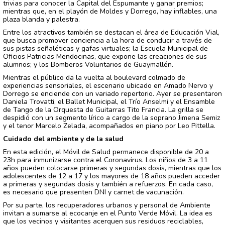
trivias para conocer la Capital del Espumante y ganar premios;
mientras que, en el playón de Moldes y Dorrego, hay inflables, una
plaza blanda y palestra.
Entre los atractivos también se destacan el área de Educación Vial,
que busca promover conciencia a la hora de conducir a través de
sus pistas señaléticas y gafas virtuales; la Escuela Municipal de
Oficios Patricias Mendocinas, que expone las creaciones de sus
alumnos; y los Bomberos Voluntarios de Guaymallén.
Mientras el público da la vuelta al boulevard colmado de
experiencias sensoriales, el escenario ubicado en Amado Nervo y
Dorrego se enciende con un variado repertorio. Ayer se presentaron
Daniela Trovatti, el Ballet Municipal, el Trío Anselmi y el Ensamble
de Tango de la Orquesta de Guitarras Tito Francia. La grilla se
despidió con un segmento lírico a cargo de la soprano Jimena Semiz
y el tenor Marcelo Zelada, acompañados en piano por Leo Pittella.
Cuidado del ambiente y de la salud
En esta edición, el Móvil de Salud permanece disponible de 20 a
23h para inmunizarse contra el Coronavirus. Los niños de 3 a 11
años pueden colocarse primeras y segundas dosis, mientras que los
adolescentes de 12 a 17 y los mayores de 18 años pueden acceder
a primeras y segundas dosis y también a refuerzos. En cada caso,
es necesario que presenten DNI y carnet de vacunación.
Por su parte, los recuperadores urbanos y personal de Ambiente
invitan a sumarse al ecocanje en el Punto Verde Móvil. La idea es
que los vecinos y visitantes acerquen sus residuos reciclables,