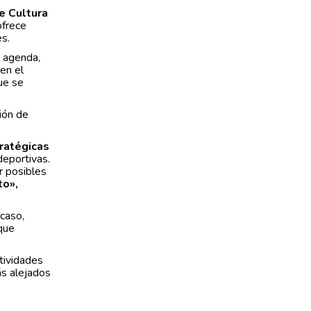
e Cultura
 ofrece
es.
a agenda,
 en el
ue se
ión de
tratégicas
deportivas.
r posibles
to»,
 caso,
que
tividades
ás alejados