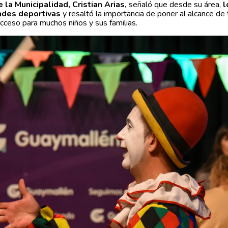
la Municipalidad, Cristian Arias,
señaló que desde su área,
l
ades deportivas
y resaltó la importancia de poner al alcance de
acceso para muchos niños y sus familias.