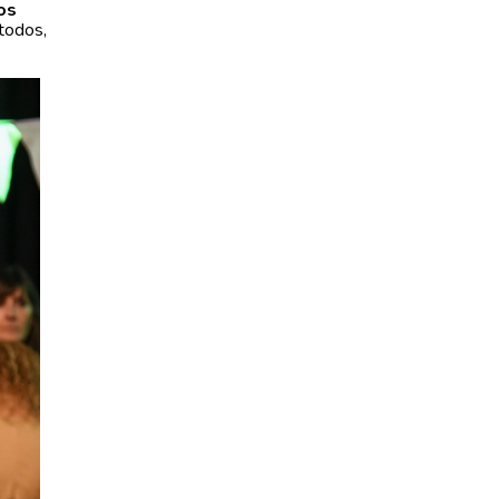
os
 todos,