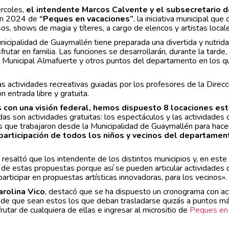
ércoles,
el intendente Marcos Calvente y el subsecretario d
ión 2024 de
“Peques en vacaciones”
, la iniciativa municipal que
os, shows de magia y títeres, a cargo de elencos y artistas local
nicipalidad de Guaymallén tiene preparada una divertida y nutrid
utar en familia. Las funciones se desarrollarán, durante la tarde,
ica Municipal Almafuerte y otros puntos del departamento en los q
 actividades recreativas guiadas por los profesores de la Direcc
 entrada libre y gratuita.
os con una visión federal, hemos dispuesto 8 locaciones es
as son actividades gratuitas: los espectáculos y las actividades 
s que trabajaron desde la Municipalidad de Guaymallén para hace
articipación de todos los niños y vecinos del departamen
, resaltó que los intendente de los distintos municipios y, en este
 de estas propuestas porque así se pueden articular actividades 
 participar en propuestas artísticas innovadoras, para los vecinos».
arolina Vico
, destacó que se ha dispuesto un cronograma con ac
ar de que sean estos los que deban trasladarse quizás a puntos m
utar de cualquiera de ellas e ingresar al micrositio de
Peques en