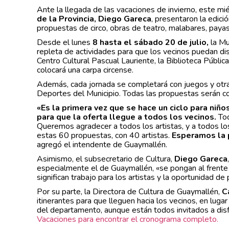
Ante la llegada de las vacaciones de invierno, este mi
de la Provincia, Diego Gareca
, presentaron la edic
propuestas de circo, obras de teatro, malabares, payas
Desde el lunes
8 hasta el sábado 20 de julio,
la Mu
repleta de actividades para que los vecinos puedan disfr
Centro Cultural Pascual Lauriente, la Biblioteca Públ
colocará una carpa circense.
Además, cada jornada se completará con juegos y otras
Deportes del Municipio. Todas las propuestas serán con
«Es la primera vez que se hace un ciclo para niñ
para que la oferta llegue a todos los vecinos.
Tod
Queremos agradecer a todos los artistas, y a todos lo
estas 60 propuestas, con 40 artistas.
Esperamos la p
agregó el intendente de Guaymallén.
Asimismo, el subsecretario de Cultura,
Diego Gareca
especialmente el de Guaymallén, «se pongan al frente
significan trabajo para los artistas y la oportunidad de
Por su parte, la Directora de Cultura de Guaymallén,
C
itinerantes para que lleguen hacia los vecinos, en lug
del departamento, aunque están todos invitados a disfr
Vacaciones para encontrar el cronograma completo.