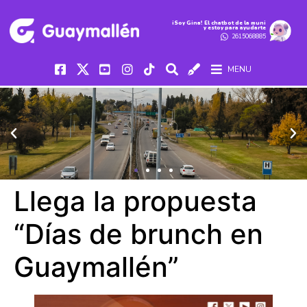
iSoy Gina! El chatbot de la muni
y estoy para ayudarte
2615068885
MENU
Llega la propuesta
“Días de brunch en
Guaymallén”