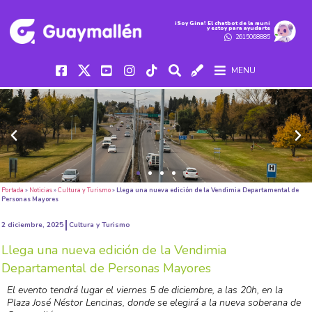
iSoy Gina! El chatbot de la muni
y estoy para ayudarte
2615068885
MENU
Portada
»
Noticias
»
Cultura y Turismo
»
Llega una nueva edición de la Vendimia Departamental de
Personas Mayores
2 diciembre, 2025
Cultura y Turismo
Llega una nueva edición de la Vendimia
Departamental de Personas Mayores
El evento tendrá lugar el viernes 5 de diciembre, a las 20h, en la
Plaza José Néstor Lencinas, donde se elegirá a la nueva soberana de