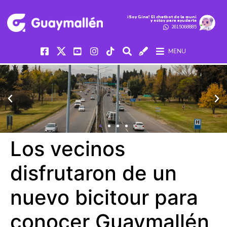
iSoy Gina! El chatbot de la muni
y estoy para ayudarte
2615068885
MENU
Los vecinos
disfrutaron de un
nuevo bicitour para
conocer Guaymallén