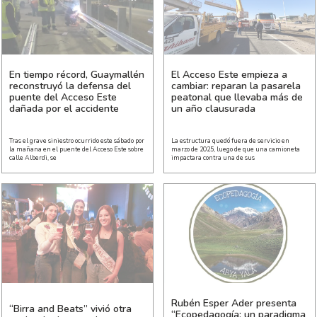
En tiempo récord, Guaymallén
El Acceso Este empieza a
reconstruyó la defensa del
cambiar: reparan la pasarela
puente del Acceso Este
peatonal que llevaba más de
dañada por el accidente
un año clausurada
Tras el grave siniestro ocurrido este sábado por
La estructura quedó fuera de servicio en
la mañana en el puente del Acceso Este sobre
marzo de 2025, luego de que una camioneta
calle Alberdi, se
impactara contra una de sus
Rubén Esper Ader presenta
“Birra and Beats” vivió otra
“Ecopedagogía: un paradigma