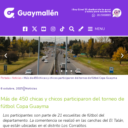
iSoy Gina! El chatbot de la muni
y estoy para ayudarte
2615068885
MENU
Portada
»
Noticias
»
Más de 450 chicas y chicos participaron del torneo de fútbol Copa Guayma
6 octubre, 2025
Noticias
Más de 450 chicas y chicos participaron del torneo de
fútbol Copa Guayma
Los participantes son parte de 21 escuelitas de fútbol del
departamento. La comentencia se realizó en las canchas del El Talán,
que están ubicadas en el distrito Los Corralitos.