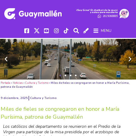
iSoy Gina! El chatbot de la muni
y estoy para ayudarte
2615068885
MENU
Portada
»
Noticias
»
Cultura y Turismo
»
Miles de fieles se congregaron en honor a María Purísima,
patrona de Guaymallén
9 diciembre, 2025
Cultura y Turismo
Miles de fieles se congregaron en honor a María
Purísima, patrona de Guaymallén
Los católicos del departamento se reunieron en el Predio de la
Virgen para participar de la misa presidida por el arzobispo de