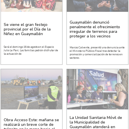
Guaymallén denunció
Se viene el gran festejo
penalmente el ofrecimiento
provincial por el Día de la
irregular de terrenos para
Niñez en Guaymallén
proteger a los vecinos
Será el domingo 16 de agosto en el Espacio
Marcos Calvente, presentó una denuncia ante
Julio Le Parc. Las familias podrán disfrutar de
el Ministerio Público Fiscal tras detectar la
la actuación de
promoción y comercialización de terrenos en
sectores
La Unidad Sanitaria Móvil de
Obra Acceso Este: mañana se
la Municipalidad de
realizará un breve corte de
Guaymallén atenderá en