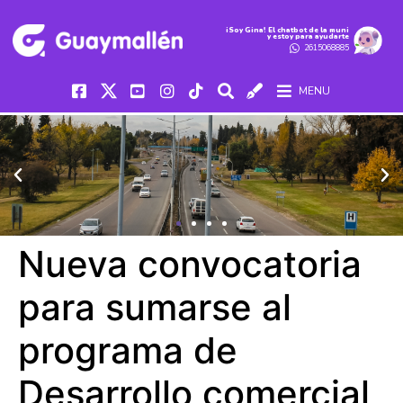
iSoy Gina! El chatbot de la muni
y estoy para ayudarte
2615068885
MENU
Nueva convocatoria
para sumarse al
programa de
Desarrollo comercial