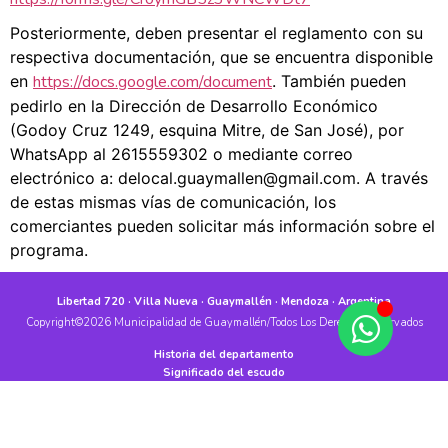
Posteriormente, deben presentar el reglamento con su
respectiva documentación, que se encuentra disponible
en
https://docs.google.com/document
. También pueden
pedirlo en la Dirección de Desarrollo Económico
(Godoy Cruz 1249, esquina Mitre, de San José), por
WhatsApp al 2615559302 o mediante correo
electrónico a: delocal.guaymallen@gmail.com. A través
de estas mismas vías de comunicación, los
comerciantes pueden solicitar más información sobre el
programa.
Libertad 720 · Villa Nueva · Guaymallén · Mendoza · Argentina
Copyright©2026 Municipalidad de Guaymallén/Todos Los Derechos Reservados
Historia del departamento
Significado del escudo
Transparencia
Ley de Responsabilidad Fiscal