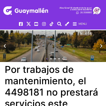
iSoy Gina! El chatbot de la muni
y estoy para ayudarte
2615068885
MENU
Por trabajos de
mantenimiento, el
4498181 no prestará
servicios este