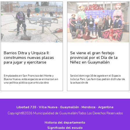
Barrios Ditra y Urquiza II:
Se viene el gran festejo
construimos nuevas plazas
provincial por el Día de la
para jugar y ejercitarse
Niñez en Guaymallén
Emplazados en San Francisco del Monte y
Será el domingo 16 de agosto en el Espacio
Buena Nueva, estos espacios se enmarcan en
Julio Le Parc. Las familias podrán disfrutar de
una política pública que articula obra
la actuación de
Libertad 720 · Villa Nueva · Guaymallén · Mendoza · Argentina
Copyright©2026 Municipalidad de Guaymallén/Todos Los Derechos Reservados
Historia del departamento
Significado del escudo