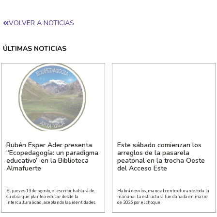
VOLVER A NOTICIAS
ÚLTIMAS NOTICIAS
Rubén Esper Ader presenta
Este sábado comienzan los
“Ecopedagogía: un paradigma
arreglos de la pasarela
educativo” en la Biblioteca
peatonal en la trocha Oeste
Almafuerte
del Acceso Este
El jueves 13 de agosto, el escritor hablará de
Habrá desvíos, mano al centro durante toda la
su obra que plantea educar desde la
mañana. La estructura fue dañada en marzo
interculturalidad, aceptando las identidades
de 2025 por el choque