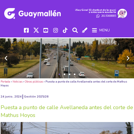
iSoy Gina! El chatbot de la muni
y estoy para ayudarte
2615068885
MENU
Portada
»
Noticias
»
Obras públicas
»
Puesta a punto de calle Avellaneda antes del corte de Mathus
Hoyos
24 junio, 2024
Gestión 2025/26
Puesta a punto de calle Avellaneda antes del corte de
Mathus Hoyos