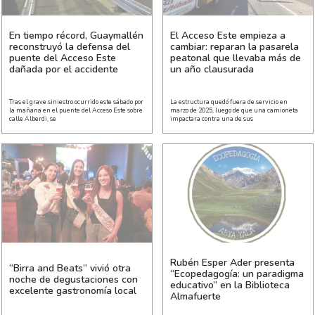
En tiempo récord, Guaymallén
El Acceso Este empieza a
reconstruyó la defensa del
cambiar: reparan la pasarela
puente del Acceso Este
peatonal que llevaba más de
dañada por el accidente
un año clausurada
Tras el grave siniestro ocurrido este sábado por
La estructura quedó fuera de servicio en
la mañana en el puente del Acceso Este sobre
marzo de 2025, luego de que una camioneta
calle Alberdi, se
impactara contra una de sus
Rubén Esper Ader presenta
“Birra and Beats” vivió otra
“Ecopedagogía: un paradigma
noche de degustaciones con
educativo” en la Biblioteca
excelente gastronomía local
Almafuerte