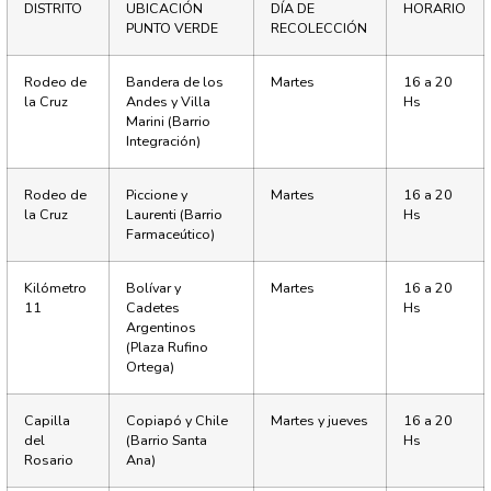
DISTRITO
UBICACIÓN
DÍA DE
HORARIO
PUNTO VERDE
RECOLECCIÓN
Rodeo de
Bandera de los
Martes
16 a 20
la Cruz
Andes y Villa
Hs
Marini (Barrio
Integración)
Rodeo de
Piccione y
Martes
16 a 20
la Cruz
Laurenti (Barrio
Hs
Farmaceútico)
Kilómetro
Bolívar y
Martes
16 a 20
11
Cadetes
Hs
Argentinos
(Plaza Rufino
Ortega)
Capilla
Copiapó y Chile
Martes y jueves
16 a 20
del
(Barrio Santa
Hs
Rosario
Ana)