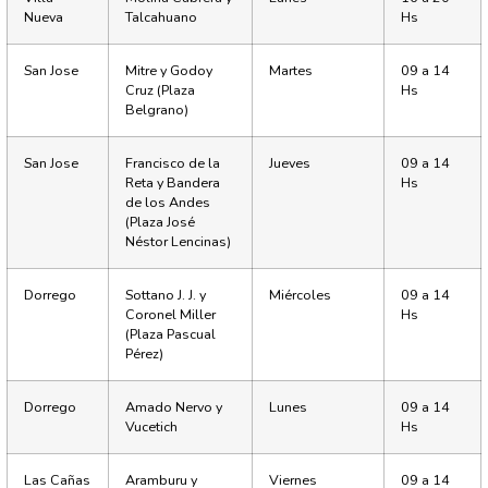
Nueva
Talcahuano
Hs
San Jose
Mitre y Godoy
Martes
09 a 14
Cruz (Plaza
Hs
Belgrano)
San Jose
Francisco de la
Jueves
09 a 14
Reta y Bandera
Hs
de los Andes
(Plaza José
Néstor Lencinas)
Dorrego
Sottano J. J. y
Miércoles
09 a 14
Coronel Miller
Hs
(Plaza Pascual
Pérez)
Dorrego
Amado Nervo y
Lunes
09 a 14
Vucetich
Hs
Las Cañas
Aramburu y
Viernes
09 a 14