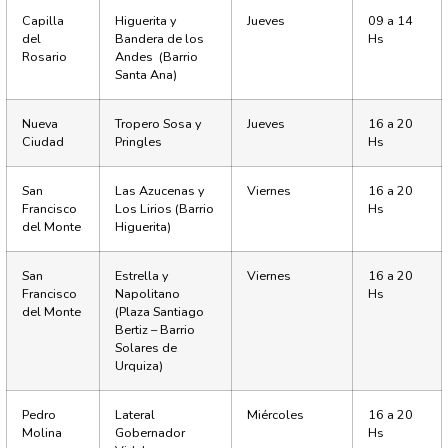
Capilla
Higuerita y
Jueves
09 a 14
del
Bandera de los
Hs
Rosario
Andes (Barrio
Santa Ana)
Nueva
Tropero Sosa y
Jueves
16 a 20
Ciudad
Pringles
Hs
San
Las Azucenas y
Viernes
16 a 20
Francisco
Los Lirios (Barrio
Hs
del Monte
Higuerita)
San
Estrella y
Viernes
16 a 20
Francisco
Napolitano
Hs
del Monte
(Plaza Santiago
Bertiz – Barrio
Solares de
Urquiza)
Pedro
Lateral
Miércoles
16 a 20
Molina
Gobernador
Hs