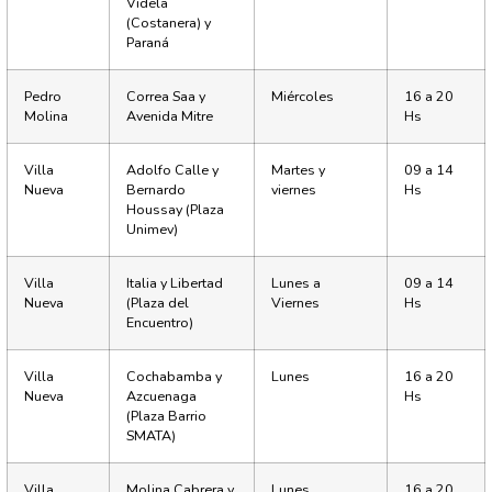
Videla
(Costanera) y
Paraná
Pedro
Correa Saa y
Miércoles
16 a 20
Molina
Avenida Mitre
Hs
Villa
Adolfo Calle y
Martes y
09 a 14
Nueva
Bernardo
viernes
Hs
Houssay (Plaza
Unimev)
Villa
Italia y Libertad
Lunes a
09 a 14
Nueva
(Plaza del
Viernes
Hs
Encuentro)
Villa
Cochabamba y
Lunes
16 a 20
Nueva
Azcuenaga
Hs
(Plaza Barrio
SMATA)
Villa
Molina Cabrera y
Lunes
16 a 20