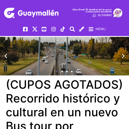
iSoy Gina! El chatbot de la muni
y estoy para ayudarte
2615068885
MENU
(CUPOS AGOTADOS)
Recorrido histórico y
cultural en un nuevo
Bus tour por