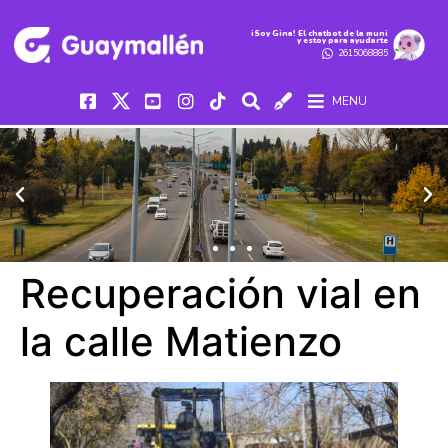
iSoy Gina! El chatbot de la muni
y estoy para ayudarte
2615068885
MENU
Recuperación vial en
la calle Matienzo