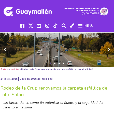
iSoy Gina! El chatbot de la muni
y estoy para ayudarte
2615068885
MENU
Portada
»
Noticias
»
Rodeo de la Cruz: renovamos la carpeta asfáltica de calle Solari
24 julio, 2025
Gestión 2025/26
,
Noticias
Rodeo de la Cruz: renovamos la carpeta asfáltica de
calle Solari
Las tareas tienen como fin optimizar la fluidez y la seguridad del
tránsito en la zona