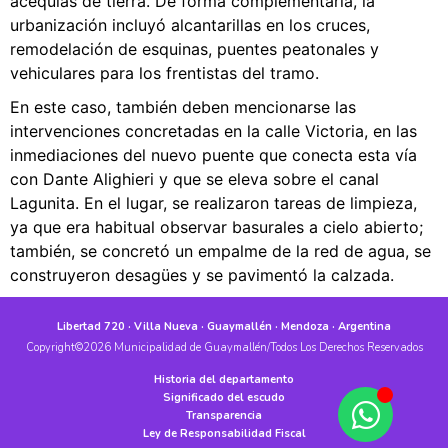
acequias de tierra. De forma complementaria, la
urbanización incluyó alcantarillas en los cruces,
remodelación de esquinas, puentes peatonales y
vehiculares para los frentistas del tramo.
En este caso, también deben mencionarse las
intervenciones concretadas en la calle Victoria, en las
inmediaciones del nuevo puente que conecta esta vía
con Dante Alighieri y que se eleva sobre el canal
Lagunita. En el lugar, se realizaron tareas de limpieza,
ya que era habitual observar basurales a cielo abierto;
también, se concretó un empalme de la red de agua, se
construyeron desagües y se pavimentó la calzada.
Libertad 720 · Villa Nueva · Guaymallén · Mendoza · Argentina
Copyright©2026 Municipalidad de Guaymallén/Todos Los Derechos Reservados
Historia del departamento
Significado del escudo
Transparencia
Ley de Responsabilidad Fiscal