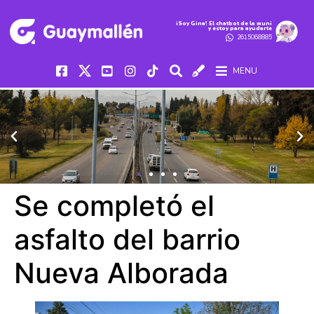
iSoy Gina! El chatbot de la muni
y estoy para ayudarte
2615068885
MENU
Se completó el
asfalto del barrio
Nueva Alborada