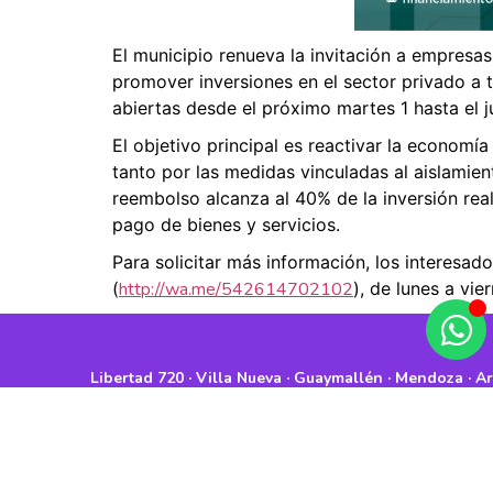
El municipio renueva la invitación a empresa
promover inversiones en el sector privado a 
abiertas desde el próximo martes 1 hasta el j
El objetivo principal es reactivar la economí
tanto por las medidas vinculadas al aislamie
reembolso alcanza al 40% de la inversión reali
pago de bienes y servicios.
Para solicitar más información, los interes
(
http://wa.me/542614702102
), de lunes a vi
Libertad 720 · Villa Nueva · Guaymallén · Mendoza · A
Copyright©2026 Municipalidad de Guaymallén/Todos Los D