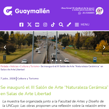
iSoy Gina! El chatbot de la muni
y estoy para ayudarte
2615068885
MENU
Portada
»
Noticias
»
Cultura y Turismo
»
Se inauguró el III Salón de Arte “Naturaleza Cerámica” en
Salas de Arte Libertad
7 julio, 2026
Cultura y Turismo
Se inauguró el III Salón de Arte “Naturaleza Cerámica”
en Salas de Arte Libertad
La muestra fue organizada junto a la Facultad de Artes y Diseño de
la UNCuyo. Las obras proponen una reflexión sobre la relación entre