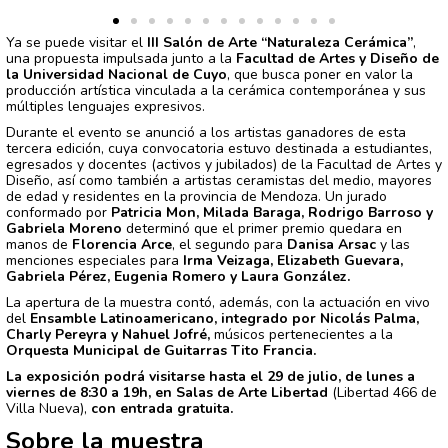
Ya se puede visitar el
III Salón de Arte “Naturaleza Cerámica”
,
una propuesta impulsada junto a la
Facultad de Artes y Diseño de
la Universidad Nacional de Cuyo
, que busca poner en valor la
producción artística vinculada a la cerámica contemporánea y sus
múltiples lenguajes expresivos.
Durante el evento se anunció a los artistas ganadores de esta
tercera edición, cuya convocatoria estuvo destinada a estudiantes,
egresados y docentes (activos y jubilados) de la Facultad de Artes y
Diseño, así como también a artistas ceramistas del medio, mayores
de edad y residentes en la provincia de Mendoza. Un jurado
conformado por
Patricia Mon, Milada Baraga, Rodrigo Barroso y
Gabriela Moreno
determinó que el primer premio quedara en
manos de
Florencia Arce
, el segundo para
Danisa Arsac
y las
menciones especiales para
Irma Veizaga, Elizabeth Guevara,
Gabriela Pérez, Eugenia Romero y Laura González.
La apertura de la muestra contó, además, con la actuación en vivo
del
Ensamble Latinoamericano, integrado por Nicolás Palma,
Charly Pereyra y Nahuel Jofré,
músicos pertenecientes a la
Orquesta Municipal de Guitarras Tito Francia.
La exposición podrá visitarse hasta el 29 de julio, de lunes a
viernes de 8:30 a 19h, en Salas de Arte Libertad
(Libertad 466 de
Villa Nueva),
con entrada gratuita.
Sobre la muestra