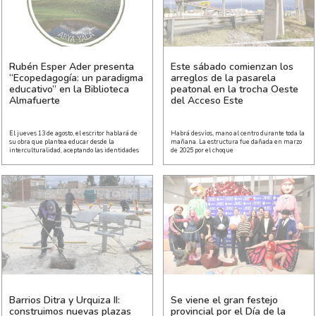
Rubén Esper Ader presenta
Este sábado comienzan los
“Ecopedagogía: un paradigma
arreglos de la pasarela
educativo” en la Biblioteca
peatonal en la trocha Oeste
Almafuerte
del Acceso Este
El jueves 13 de agosto, el escritor hablará de
Habrá desvíos, mano al centro durante toda la
su obra que plantea educar desde la
mañana. La estructura fue dañada en marzo
interculturalidad, aceptando las identidades
de 2025 por el choque
Barrios Ditra y Urquiza II:
Se viene el gran festejo
construimos nuevas plazas
provincial por el Día de la