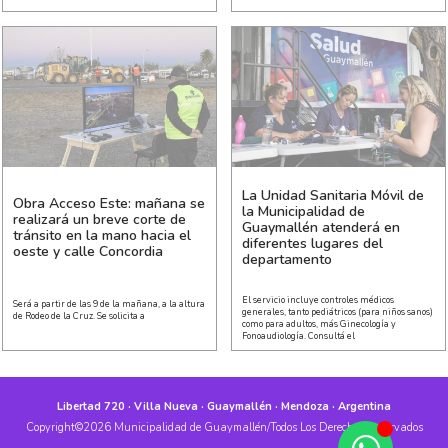
La Unidad Sanitaria Móvil de
Obra Acceso Este: mañana se
la Municipalidad de
realizará un breve corte de
Guaymallén atenderá en
tránsito en la mano hacia el
diferentes lugares del
oeste y calle Concordia
departamento
El servicio incluye controles médicos
Será a partir de las 9 de la mañana, a la altura
generales, tanto pediátricos (para niños sanos)
de Rodeo de la Cruz. Se solicita a
como para adultos, más Ginecología y
Fonoaudiología. Consultá el
Libertad 720 · Villa Nueva · Guaymallén · Mendoza · Argentina
Copyright©2026 Municipalidad de Guaymallén/Todos Los Derechos Reservados