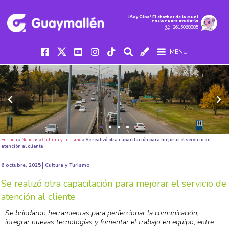
iSoy Gina! El chatbot de la muni
y estoy para ayudarte
2615068885
MENU
Portada
»
Noticias
»
Cultura y Turismo
»
Se realizó otra capacitación para mejorar el servicio de
atención al cliente
6 octubre, 2025
Cultura y Turismo
Se realizó otra capacitación para mejorar el servicio de
atención al cliente
Se brindaron herramientas para perfeccionar la comunicación,
integrar nuevas tecnologías y fomentar el trabajo en equipo, entre