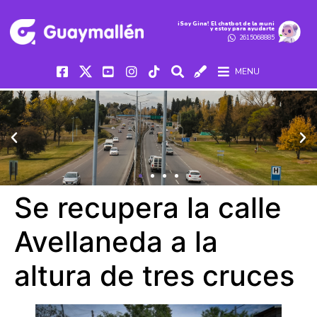
iSoy Gina! El chatbot de la muni
y estoy para ayudarte
2615068885
MENU
Se recupera la calle
Avellaneda a la
altura de tres cruces