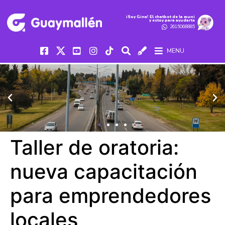
iSoy Gina! El chatbot de la muni
y estoy para ayudarte
2615068885
MENU
Taller de oratoria:
nueva capacitación
para emprendedores
locales