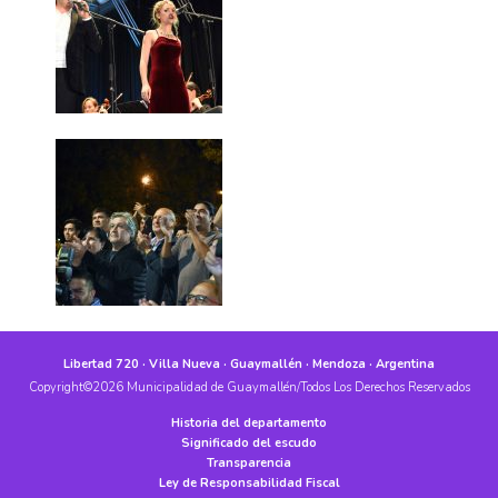
Libertad 720 · Villa Nueva · Guaymallén · Mendoza · Argentina
Copyright©2026 Municipalidad de Guaymallén/Todos Los Derechos Reservados
Historia del departamento
Significado del escudo
Transparencia
Ley de Responsabilidad Fiscal