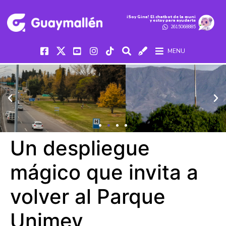
iSoy Gina! El chatbot de la muni
y estoy para ayudarte
2615068885
MENU
Un despliegue
mágico que invita a
volver al Parque
Unimev