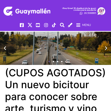
iSoy Gina! El chatbot de la muni
y estoy para ayudarte
2615068885
MENU
(CUPOS AGOTADOS)
Un nuevo bicitour
para conocer sobre
arte, turismo y vino