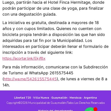
Luego, partirán hacia el Hotel Finca Hermitage, donde
podrán participar de una clase de yoga, para finalizar
con una degustación guiada.
La iniciativa es gratuita, destinada a mayores de 18
años y con cupos limitados. Quienes no cuenten con
bicicleta propia tendrán a disposición las que han sido
adquiridas para tal fin por la Municipalidad. Los
interesados en participar deberán llenar el formulario de
inscripción a través del siguiente link:
https://acortar.link/Ekjf8x
Para más información, comunicarse con la Subdirección
de Turismo al WhatsApp 2615575445
(
http://wa.me/542615575445
), de lunes a viernes de 8 a
14h.
Libertad 720 · Villa Nueva · Guaymallén · Mendoza · Argentina
Copyright©2026 Municipalidad de Guaymallén/Todos Los Derechos Reservados
Historia del departamento