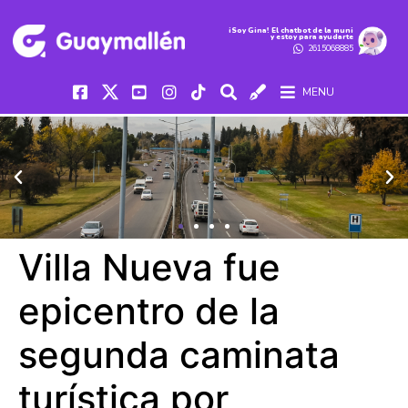
iSoy Gina! El chatbot de la muni
y estoy para ayudarte
2615068885
MENU
Villa Nueva fue
epicentro de la
segunda caminata
turística por