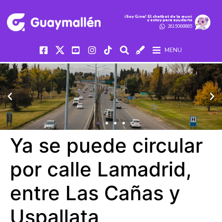
iSoy Gina! El chatbot de la muni
y estoy para ayudarte
2615068885
MENU
Ya se puede circular
por calle Lamadrid,
entre Las Cañas y
Uspallata