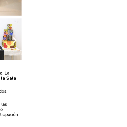
go
. La
 la Sala
dos,
 las
mo
ticipación