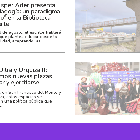
sper Ader presenta
agogía: un paradigma
o” en la Biblioteca
rte
3 de agosto, el escritor hablará
 que plantea educar desde la
alidad, aceptando las
s
Ditra y Urquiza II:
imos nuevas plazas
ar y ejercitarse
 en San Francisco del Monte y
a, estos espacios se
 una política pública que
ra