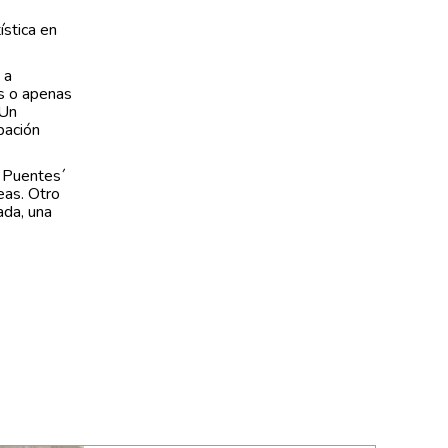
ística en
 a
s o apenas
 Un
pación
 `Puentes´
eas. Otro
ada, una