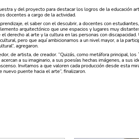
stra y del proyecto para destacar los logros de la educación art
os docentes a cargo de la actividad.
prendizaje, el saber con el descubrir, a docentes con estudiantes,
emento arquitectónico que une espacios y lugares muy distante
l derecho al arte y la cultura en las personas con discapacidad.
ltural, pero que aquí ambicionamos a un nivel mayor, a la partici
ltural”, agregaron.
or, de artista, de creador. “Quizás, como metáfora principal, los
 acercan a su imaginario, a sus poesías hechas imágenes, a sus id
 ascenso. Invitamos a que valoren cada producción desde esta mir
 nuevo puente hacia el arte”, finalizaron.