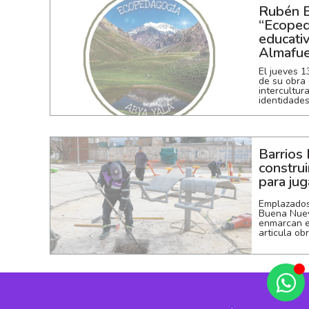
Rubén E
“Ecoped
educativ
Almafue
El jueves 1
de su obra
intercultur
identidade
Barrios 
constru
para jug
Emplazados
Buena Nuev
enmarcan en
articula ob