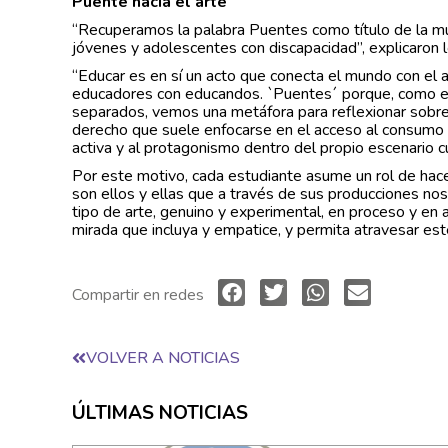
Puente hacia el arte
“Recuperamos la palabra Puentes como título de la mue
jóvenes y adolescentes con discapacidad”, explicaron l
“Educar es en sí un acto que conecta el mundo con el a
educadores con educandos. `Puentes´ porque, como el
separados, vemos una metáfora para reflexionar sobre e
derecho que suele enfocarse en el acceso al consumo cu
activa y al protagonismo dentro del propio escenario cu
Por este motivo, cada estudiante asume un rol de haced
son ellos y ellas que a través de sus producciones nos
tipo de arte, genuino y experimental, en proceso y en
mirada que incluya y empatice, y permita atravesar este
Compartir en redes
VOLVER A NOTICIAS
ÚLTIMAS NOTICIAS