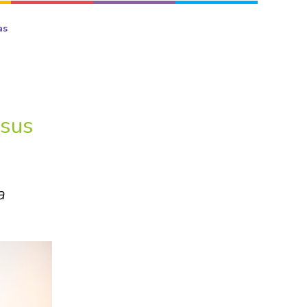
as
 sus
a